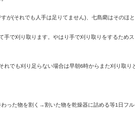
すが(それでも人手は足りてません)、七島藺はそのほ
って手で刈り取ります。やはり手で刈り取りをするため
それでも刈り足らない場合は早朝6時からまた刈り取り
終わった物を割く→割いた物を乾燥器に詰める等1日フ