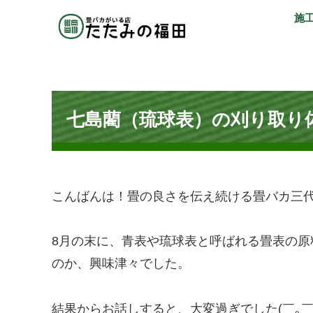
施
七島藺（琉球表）の刈り取り
こんばんは！畳の良さを伝え続ける畳バカ三代目福
8月の末に、青表や琉球表と呼ばれる畳表の
のか、興味津々でした。
結果からお話しすると、大変過ぎでした(￣｡￣;