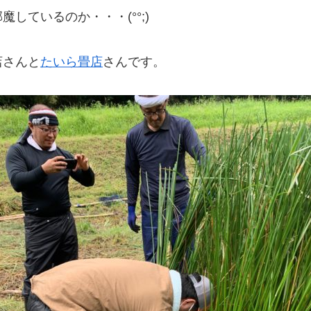
しているのか・・・(°°;)
店さんと
たいら畳店
さんです。