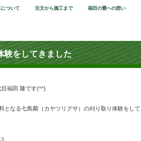
工について
注文から施工まで
福田の畳への想い
体験をしてきました
田 隆です(^^)
原料となる七島藺（カヤツリグサ）の刈り取り体験をし
)