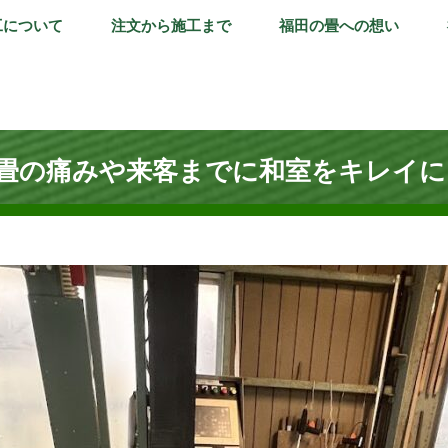
工について
注文から施工まで
福田の畳への想い
畳の痛みや来客までに和室をキレイに