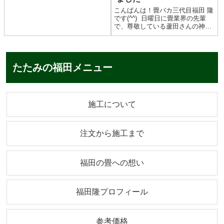
して参加してきました^_^生徒さん
こんばんは！畳バカ三代目福田 隆
の前でお話する機会をいただきま
です(^^) 日曜日に畳業界の先輩
した。ものづくりや畳に...
で、尊敬している蘆田さんの神前
式、披露宴に参加してきました
(^^) あしだのジョーこと蘆田さん
と奥様の真季さんです（≧∇≦）も
のすごくお似合いの夫婦でした
たたみの福田メニュー
(^^)末永く...
施工について
注文から施工まで
福田の畳への想い
福田隆プロフィール
参考価格