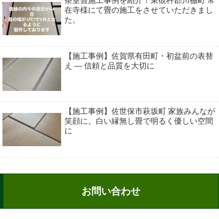
茶室畳施工事例を紹介！東彼杵郡川棚町 常
在寺様にて畳の施工をさせていただきまし
た。
【施工事例】佐賀県有田町・初盆前の表替
え ― 信頼と品質を大切に
【施工事例】佐世保市萩坂町 家族みんなが
笑顔に。白い縁無し畳で明るく優しい空間
に
お問い合わせ