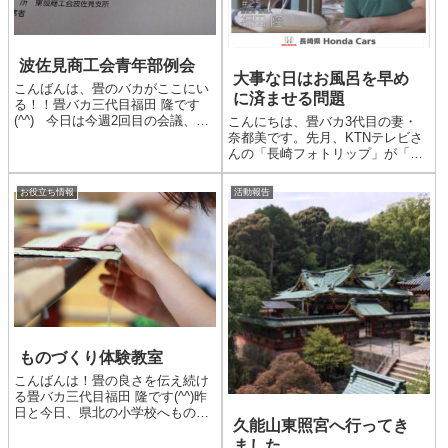
波佐見商工会青年部例会
大事な日はお風呂を早め
こんばんは、畳のバカがここにい
に済ませる問題
る！！畳バカ三代目福田 隆です
(^^) 今日は今週2回目の会議、波
こんにちは、畳バカ3代目の妻・
佐見商工会青年部の例会に来てい
奈都美です。先月、KTNテレビさ
ます。 今日は来週から始まりま
んの「長崎フォトリップ」が「た
す波佐見陶器まつりの出店の話し
たみの福田」の取材をしてくださ
合いをしてます。青年部ではうど
ったのですが、ついに昨日10月10
お役立ち情報
活動報告
ん、ソバ、おでん等...
日（お好み焼き ジュージューの
日)に放送となりました！見てくれ
ましたかー？？時刻は2...
ものづくり体験教室
こんばんは！畳の良さを伝え続け
る畳バカ三代目福田 隆です(^^)昨
日と今日、県北の小学校へものづ
久能山東照宮へ行ってき
くりマイスターの派遣事業であ
ました
る、ものづくり体験教室へ講師と