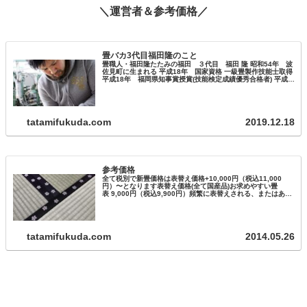
＼運営者＆参考価格／
畳バカ3代目福田隆のこと
畳職人・福田隆たたみの福田 ３代目 福田 隆 昭和54年 波
佐見町に生まれる 平成18年 国家資格 一級畳製作技能士取得
平成18年 福岡県知事賞授賞(技能検定成績優秀合格者) 平成
27年 ものづくりマイスター取得 平成22年～ 長崎県畳工…
tatamifukuda.com
2019.12.18
参考価格
全て税別で新畳価格は表替え価格+10,000円（税込11,000
円）〜となります表替え価格(全て国産品)お求めやすい畳
表 9,000円（税込9,900円）頻繁に表替えされる、またはあま
りお使いにならないお部屋に最適です。ちょっと良い畳表
12…
tatamifukuda.com
2014.05.26