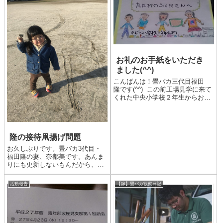
お礼のお手紙をいただき
ました(^^)
こんばんは！畳バカ三代目福田
隆です(^^) この前工場見学に来て
くれた中央小学校２年生からお礼
のお手紙をいただきました
(≧▽≦) これは嬉しいですね～
(*^^)v 楽しかったとか匂いが良か
ったとか色々書いてくれていまし
隆の接待凧揚げ問題
た(^^)...
お久しぶりです。畳バカ3代目・
福田隆の妻、奈都美です。あんま
りにも更新しないもんだから、
「あれ？隆、離婚しちゃった？」
なんて思われてないか心配です
活動報告
【嫁】畳バカ観察日記
が、なんとか仲良く暮らしていま
すyo。さて、職人一筋で会社員経
験のない隆さんですが、ついに先
日...