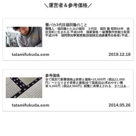
＼運営者＆参考価格／
畳バカ3代目福田隆のこと
畳職人・福田隆たたみの福田 ３代目 福田 隆 昭和54年 波
佐見町に生まれる 平成18年 国家資格 一級畳製作技能士取得
平成18年 福岡県知事賞授賞(技能検定成績優秀合格者) 平成
27年 ものづくりマイスター取得 平成22年～ 長崎県畳工…
tatamifukuda.com
2019.12.18
参考価格
全て税別で新畳価格は表替え価格+10,000円（税込11,000
円）〜となります表替え価格(全て国産品)お求めやすい畳
表 9,000円（税込9,900円）頻繁に表替えされる、またはあま
りお使いにならないお部屋に最適です。ちょっと良い畳表
12…
tatamifukuda.com
2014.05.26