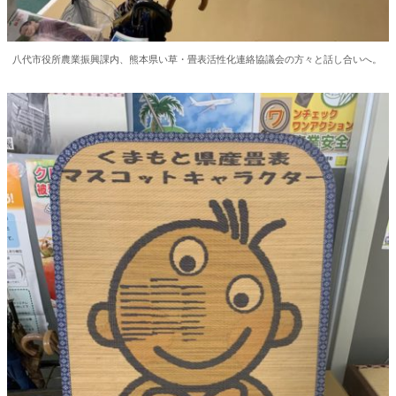
八代市役所農業振興課内、熊本県い草・畳表活性化連絡協議会の方々と話し合いへ。