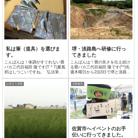
私は筆（道具）を選びま
堺・淡路島へ研修に行っ
す。
てきました
こんばんは！体調がすぐれない畳
こんばんは！畳の良さを伝え続け
バカ三代目福田 隆です(T ^ T)夏風
る畳バカ三代目福田 隆です(^^)先
邪はしつこいですね。 弘法筆を
週木曜日から2泊3日で堺と淡路島
選ばずと言う諺がありますが、私
へ畳の研修で行ってきました。今
は物凄く選びます(笑)やっぱり良
回はとても内容の濃いものとなり
お役立ち情報
活動報告
い道具は良いですからね〜 先日
ました。まずは堺へ。堺と言えば
お伺いしました大阪、堺の道具屋
刃物の街ですが、畳の包丁も例に
さんにて。畳用...
もれずここで生産されて...
佐賀市へイベントのお手
伝いに行ってきました。