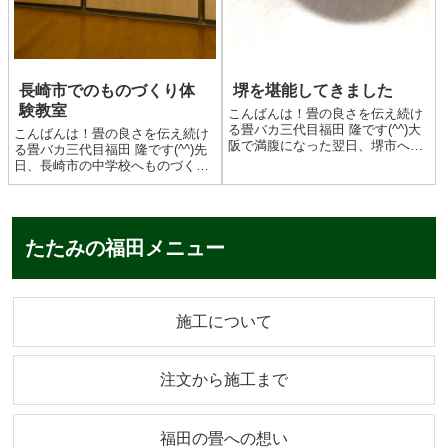
長崎市でのものづくり体
堺を堪能してきました
験教室
こんばんは！畳の良さを伝え続け
る畳バカ三代目福田 隆です(^^)大
こんばんは！畳の良さを伝え続け
阪で満腹になった翌日、堺市へ行
る畳バカ三代目福田 隆です(^^)先
ってきました。私にとって堺とは
日、長崎市の中学校へものづくり
本当に興味深い土地です。まずは
マイスターの活動の一環として、
ここ少しアブない方が1名いらっ
ものづくり体験教室へ講師として
しゃいますが・・・（笑）ここは
行ってきました^_^もちろんソーシ
堺の畳包丁の専門店です。...
ャルディスタンス、そして双方万
たたみの福田メニュー
全の体制を整えて実施...
施工について
注文から施工まで
福田の畳への想い