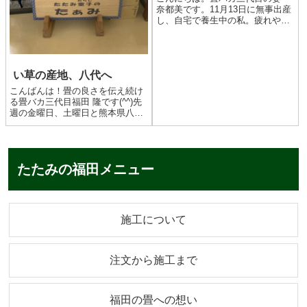
奈都美です。11月13日に無事出産
し、自宅で養生中の私。疲れや痛
みがあるものの、福岡の実家から
母が手伝いに来てくれているの
で、ゆっくりと子育てに取り組む
ことができています。母のありが
い草の産地、八代へ
たみ、人生で一番感じています...
こんばんは！畳の良さを伝え続け
る畳バカ三代目福田 隆です(^^)先
週の金曜日、土曜日と熊本県八代
市へ行ってきました。今回は2月8
日に長崎県で行われる、「畳は子
どもによかげなばい！in長崎」の
打ち合わせが目的です。八代市役
たたみの福田メニュー
所農業振興課内、熊本...
施工について
注文から施工まで
福田の畳への想い