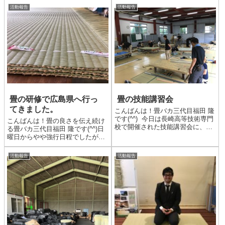
活動報告
活動報告
畳の研修で広島県へ行っ
畳の技能講習会
てきました。
こんばんは！畳バカ三代目福田 隆
です(^^) 今日は長崎高等技術専門
こんばんは！畳の良さを伝え続け
校で開催された技能講習会に、も
る畳バカ三代目福田 隆です(^^)日
のづくりマイスターの活動として
曜日からやや強行日程でしたが一
参加してきました。 一級技能
泊二日で広島県の三次市、福山市
士、二級技能士の試験を一ヶ月後
へ畳の研修で行ってきました(^^)
活動報告
活動報告
に控え、6名の参加者が朝から熱
目的は超高級畳表、備後表の現状
心に練習していま...
確認と、ある品物の引き取りのた
めでした。しかし45...