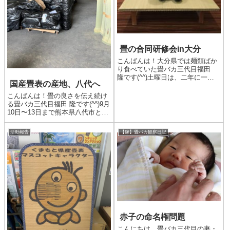
畳の合同研修会in大分
こんばんは！大分県では麺類ばか
り食べていた畳バカ三代目福田
隆です(^^)土曜日は、二年に一度
国産畳表の産地、八代へ
開催される九州畳組合青年部の合
同研修会へ参加するために大分県
こんばんは！畳の良さを伝え続け
へ行ってきました。九州各県より
る畳バカ三代目福田 隆です(^^)9月
青年部の皆さんが集まって行われ
10日〜13日まで熊本県八代市と大
る大々的な会議で、懐かしい...
分県国東市へ行ってきました。八
代市へは畳表の仕入れと農家さん
活動報告
【嫁】畳バカ観察日記
との話し合い、国東市へは琉球表
の材料となる七島藺（しっとう
い）の刈り取りのお手...
赤子の命名権問題
こんにちは。畳バカ三代目の妻・