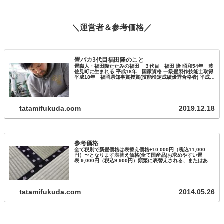
＼運営者＆参考価格／
畳バカ3代目福田隆のこと
畳職人・福田隆たたみの福田 ３代目 福田 隆 昭和54年 波
佐見町に生まれる 平成18年 国家資格 一級畳製作技能士取得
平成18年 福岡県知事賞授賞(技能検定成績優秀合格者) 平成
27年 ものづくりマイスター取得 平成22年～ 長崎県畳工…
tatamifukuda.com
2019.12.18
参考価格
全て税別で新畳価格は表替え価格+10,000円（税込11,000
円）〜となります表替え価格(全て国産品)お求めやすい畳
表 9,000円（税込9,900円）頻繁に表替えされる、またはあま
りお使いにならないお部屋に最適です。ちょっと良い畳表
12…
tatamifukuda.com
2014.05.26