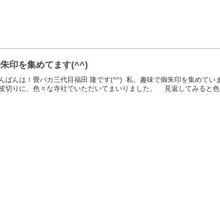
朱印を集めてます(^^)
んばんは！畳バカ三代目福田 隆です(^^) 私、趣味で御朱印を集め
皮切りに、色々な寺社でいただいてまいりました。 見返してみると色んな