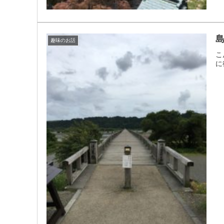
島
趣味のお話
こ
に