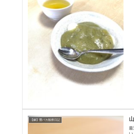
【嫁】畳バカ観察日記
最
い