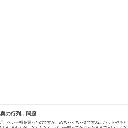
山奥の行列…問題
近、ベレー帽を買ったのですが、めちゃくちゃ楽ですね。ハットやキャ
といけませんが、なんとなく、ベレー帽ってかぶったままで良いような