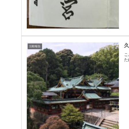
活動報告
こ
た