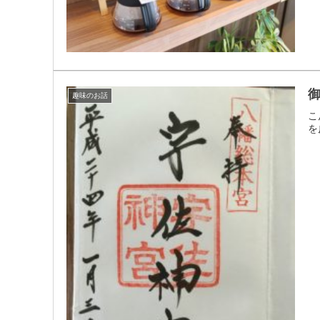
御
趣味のお話
こ
を