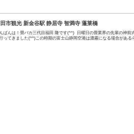
田市観光 新金谷駅 静居寺 智満寺 蓬莱橋
んばんは！畳バカ三代目福田 隆です(^^) 日曜日の畳業界の先輩の神
行ってきました(^^)この時期の富士山静岡空港は濃霧になる場合がある