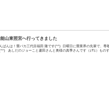
久能山東照宮へ行ってきました
んばんは！畳バカ三代目福田 隆です(^^) 日曜日に畳業界の先輩で、
(^^) あしだのジョーこと蘆田さんと奥様の真季さんです（≧∇≦）ものすご