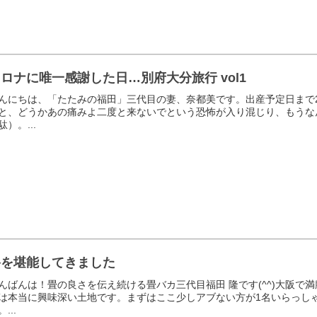
ロナに唯一感謝した日…別府大分旅行 vol1
んにちは、「たたみの福田」三代目の妻、奈都美です。出産予定日まで
と、どうかあの痛みよ二度と来ないでという恐怖が入り混じり、もうな
駄）。...
堺を堪能してきました
んばんは！畳の良さを伝え続ける畳バカ三代目福田 隆です(^^)大阪
は本当に興味深い土地です。まずはここ少しアブない方が1名いらっし
...