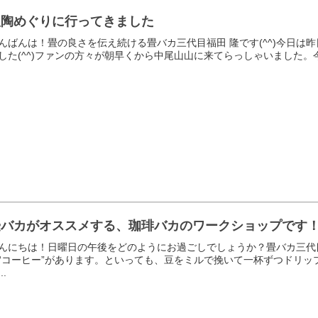
秋陶めぐりに行ってきました
んばんは！畳の良さを伝え続ける畳バカ三代目福田 隆です(^^)今日
した(^^)ファンの方々が朝早くから中尾山山に来てらっしゃいました。
畳バカがオススメする、珈琲バカのワークショップです
んにちは！日曜日の午後をどのようにお過ごしでしょうか？畳バカ三代目
“コーヒー”があります。といっても、豆をミルで挽いて一杯ずつドリ
..