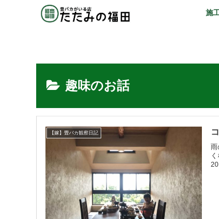
施
趣味のお話
コ
【嫁】畳バカ観察日記
雨
く
20