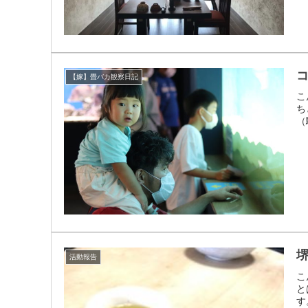
コ
【嫁】畳バカ観察日記
こ
ち
（
活動報告
こ
と
す。