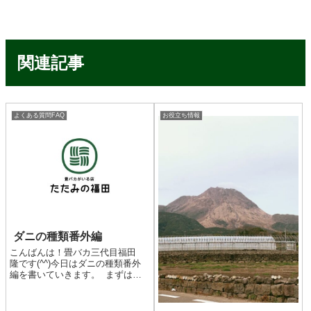
関連記事
よくある質問FAQ
お役立ち情報
ダニの種類番外編
こんばんは！畳バカ三代目福田
隆です(^^)今日はダニの種類番外
編を書いていきます。 まずはチ
ャタテムシです。ダニの話で違う
虫の話かと思われる方がいらっし
ゃると思います。ではなげチャタ