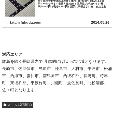
全て税別で新畳価格は表替え価格+10,000円（税込11,000
円）〜となります表替え価格(全て国産品)お求めやすい畳
表 9,000円（税込9,900円）頻繁に表替えされる、またはあま
りお使いにならないお部屋に最適です。ちょっと良い畳表
12…
tatamifukuda.com
2014.05.26
対応エリア
離島を除く長崎県内で 具体的には以下の地域となります。
長崎市、佐世保市、島原市、諫早市、大村市、平戸市、松浦
市、西海市、雲仙市、南島原市、西彼杵郡、長与町、時津
町、東彼杵郡、東彼杵町、川棚町、波佐見町、北松浦郡、
佐々町となります。
よくある質問FAQ