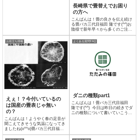
テムシかと言いますとよくダニと
長崎県で畳替えでお困り
間違うからなんです。ダニ...
の方へ
こんばんは！畳の良さを伝え続け
る畳バカ三代目福田 隆です(^^)お
陰様で新年早々から多くのご注文
をいただき、忙しくさせていただ
いております(^^)さてこの度、当
お役立ち情報
よくある質問FAQ
店の営業範囲を少し拡げるとこに
しました。以前は行けても車で30
分ぐらいが限界かな...
ダニの種類part1
えぇ！？今付いているの
こんばんは！畳バカ三代目福田
は国産の畳表じゃ無い
隆です(^^) 今日は昨日の続きでダ
の？
ニの種類について書いていこうと
思います。 まずコナダニです。
こんばんは！ようやく春の足音が
このダニは食品害虫として知られ
聞こえてきそうな気温になってき
ており、小麦粉・乾物・削り節等
ましたね(o^^o)畳バカ三代目福田
にいることがあります。湿度が高
隆です(^^)タイトルの言葉は、見
い時などには畳にもで...
積もりにお伺いしましたお客様の