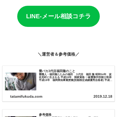
LINE-メール相談コチラ
＼運営者＆参考価格／
畳バカ3代目福田隆のこと
畳職人・福田隆たたみの福田 ３代目 福田 隆 昭和54年 波
佐見町に生まれる 平成18年 国家資格 一級畳製作技能士取得
平成18年 福岡県知事賞授賞(技能検定成績優秀合格者) 平成
27年 ものづくりマイスター取得 平成22年～ 長崎県畳工…
tatamifukuda.com
2019.12.18
参考価格