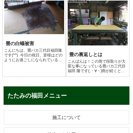
お役立ち情報
お役立ち情報
お言葉です。以前は違う同業者が
仕事をしたそうですが、使用する
畳表に関して一切の...
畳の白蟻被害
こんにちは、畳バカ三代目福田隆
畳の裏返しとは
です(^^) 今日の祝日、皆様はどの
ようにお過ごしになられているで
こんばんは！この雨で段取りが大
しょうか？ 私はありがたいこと
変な事になっている畳バカ三代目
に今日もお仕事をさせていただき
福田 隆です(;・∀・)雨が続くと予
ました(^^) 今日のお客様のお宅は
定を立てるのも難しいですよね。
白蟻被害にあわれたお宅で、畳が
畳の裏返しって言葉を聞いた事は
見事にやられ...
おありでしょうか？畳を裏返
す？？この畳をこんな風に・・・
たたみの福田メニュー
秘技、畳返し！！色々と雑です...
施工について