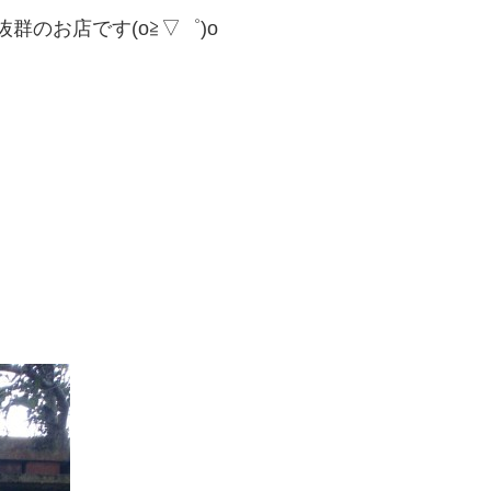
群のお店です(o≧▽゜)o