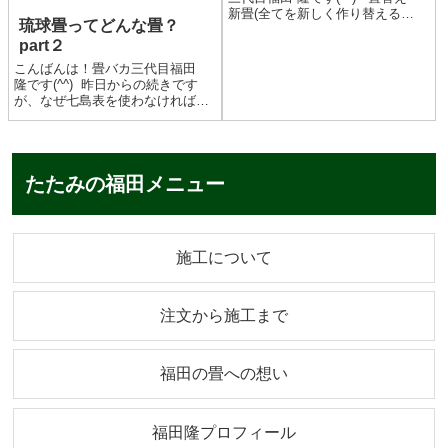
新畳(全てを新しく作り替える
琉球畳ってどんな畳？
事)、表替え(土台はそのままで上
part２
面の畳表を交換する事)をされたあ
とに絶対にしてはいけないことが
こんばんは！畳バカ三代目福田
あります！よくお客様からも聞か
隆です(^^) 昨日からの続きです
れることですが、何...
が、なぜ七島表を使わなければ琉
球畳と呼べないかと申しますと、
そもそも七島表の原料である七島
イがどこで栽培さてれていたかと
いうことになります。 七島イは
たたみの福田メニュー
もともとトカラ列島とい...
施工について
注文から施工まで
福田の畳への想い
福田隆プロフィール