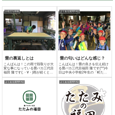
お役立ち情報
よくある質問FAQ
畳の裏返しとは
畳の匂いはどんな感じ？
こんばんは！この雨で段取りが大
こんばんは！畳の良さを伝え続け
変な事になっている畳バカ三代目
る畳バカ三代目福田 隆です(^^)今
福田 隆です(;・∀・)雨が続くと予
日は中央小学校2年生の「町たん
定を立てるのも難しいですよね。
けん学習」の一環として当店の職
畳の裏返しって言葉を聞いた事は
場見学がありました。皆んな寒い
よくある質問FAQ
よくある質問FAQ
おありでしょうか？畳を裏返
中、こんなに元気でしたよ〜(^^)
す？？この畳をこんな風に・・・
畳についての説明や、作業風景を
秘技、畳返し！！色々と雑です...
見てもらったり、その...