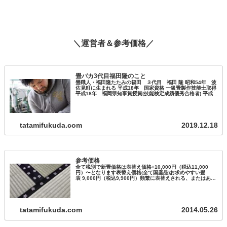
＼運営者＆参考価格／
畳バカ3代目福田隆のこと
畳職人・福田隆たたみの福田 ３代目 福田 隆 昭和54年 波
佐見町に生まれる 平成18年 国家資格 一級畳製作技能士取得
平成18年 福岡県知事賞授賞(技能検定成績優秀合格者) 平成
27年 ものづくりマイスター取得 平成22年～ 長崎県畳工…
tatamifukuda.com
2019.12.18
参考価格
全て税別で新畳価格は表替え価格+10,000円（税込11,000
円）〜となります表替え価格(全て国産品)お求めやすい畳
表 9,000円（税込9,900円）頻繁に表替えされる、またはあま
りお使いにならないお部屋に最適です。ちょっと良い畳表
12…
tatamifukuda.com
2014.05.26