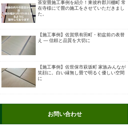
茶室畳施工事例を紹介！東彼杵郡川棚町 常
在寺様にて畳の施工をさせていただきまし
た。
【施工事例】佐賀県有田町・初盆前の表替
え ― 信頼と品質を大切に
【施工事例】佐世保市萩坂町 家族みんなが
笑顔に。白い縁無し畳で明るく優しい空間
に
お問い合わせ