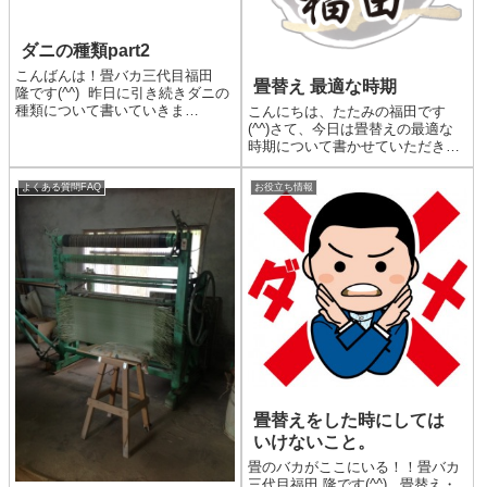
ダニの種類part2
こんばんは！畳バカ三代目福田
畳替え 最適な時期
隆です(^^) 昨日に引き続きダニの
種類について書いていきま
こんにちは、たたみの福田です
す。 まずツメダニです。このダ
(^^)さて、今日は畳替えの最適な
ニは前回書いたコナダニ・ヒョウ
時期について書かせていただきま
ヒダニ等を捕食するダニを食べる
す。畳替えといっても３パターン
ダニです。一見良いように見えま
ありますので、順に説明させてい
よくある質問FAQ
お役立ち情報
すがこいつが人を刺すダニな...
ただきます。その１・新畳 畳の全
てを新しくする事です。作り替え
ですね。目安としては前の畳...
畳替えをした時にしては
いけないこと。
畳のバカがここにいる！！畳バカ
三代目福田 隆です(^^) 畳替え・