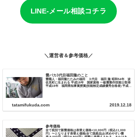
LINE-メール相談コチラ
＼運営者＆参考価格／
畳バカ3代目福田隆のこと
畳職人・福田隆たたみの福田 ３代目 福田 隆 昭和54年 波
佐見町に生まれる 平成18年 国家資格 一級畳製作技能士取得
平成18年 福岡県知事賞授賞(技能検定成績優秀合格者) 平成
27年 ものづくりマイスター取得 平成22年～ 長崎県畳工…
tatamifukuda.com
2019.12.18
参考価格
全て税別で新畳価格は表替え価格+10,000円（税込11,000
円）〜となります表替え価格(全て国産品)お求めやすい畳
表 9,000円（税込9,900円）頻繁に表替えされる、またはあま