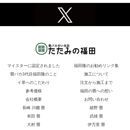
マイスターに認定されました
福田隆のお勧めリンク集
畳バカ3代目福田隆のこと
施工について
イ草へのこだわり
注文から施工まで
参考価格
福田の畳への想い
会社概要
お問い合わせ
長崎 川棚 畳
嬉野 畳
有田 畳
武雄 畳
大村 畳
伊万里 畳