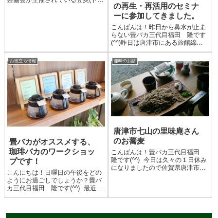
の再生・再活用のセミナ
ビ)祭に参加してきました(^^)登炎
ーに参加してきました。
祭とは全4日の日程で作陶から登
窯への焼き物の窯詰め、薪での窯
こんばんは！昨日から鼻水が止ま
焚き、窯出しが体験出来るちょっ
らない畳バカ三代目福田 隆です
とした陶芸家気...
(^^)昨日は唐津市にある旅館綿屋
さんでの古民家再生、再活用のセ
ミナーに参加してきました(^^)会
お役立ち情報
趣味のお話
場の綿屋さんもいい味出てまし
た。佐賀県、特に唐津市では古民
家を改装し活用しようとい...
唐津市七山の里味庵さん
のお蕎麦
畳バカがオススメする、
珈琲バカのワークショッ
こんばんは！畳バカ三代目福田
隆です(^^) 今日は久々の１日休み
プです！
になりましたので佐賀県唐津市七
こんにちは！日曜日の午後をどの
山にある有名なお蕎麦屋さん、里
ようにお過ごしでしょうか？畳バ
味庵さんへ行ってきました(^^)
カ三代目福田 隆です(^^) 最近ハ
お店からの風景です(^^) 十割手
マっているもののひとつに“コーヒ
打ちもりそばを注文し、しばし待
ー”があります。といっても、豆を
ちます...
ミルで挽いて一杯ずつドリップす