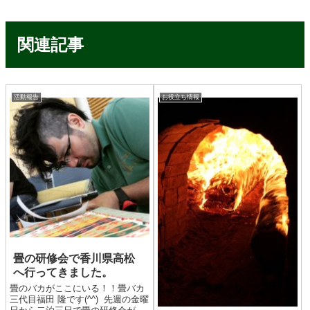
関連記事
活動報告
お役立ち情報
畳の研修会で香川県高松
へ行ってきました。
畳のバカがここにいる！！畳バカ
三代目福田 隆です(^^) 先週の金曜