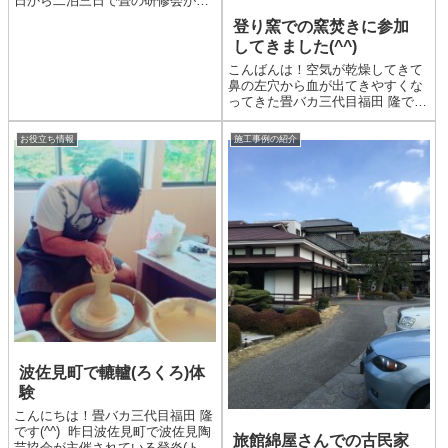
日から二泊三日で畳の研修会があ
る香川県高松市へ行ってきました
登り窯での窯焚きに参加
(^^)全国から凄腕の畳屋さんが集
してきました(^^)
まる研修会ですので、毎回気合い
が入ります！ そんな研修風景が
こんばんは！空気が乾燥してきて
こちらです。 ...
鼻の左穴から血が出てきやすくな
ってきた畳バカ三代目福田 隆です
(^^) 土曜日の早朝から日曜日の午
前中にかけて、波佐見町のやきも
お役立ち情報
施工事例の紹介
の公園内にある登り窯での窯焚き
が行われました。前に轆轤(ろく
ろ)体験でお世話にな...
波佐見町で轆轤(ろくろ)体
験
こんにちは！畳バカ三代目福田 隆
です(^^) 昨日波佐見町で波佐見陶
旅館綿屋さんでの古民家
芸協会が主催されている登炎(ト