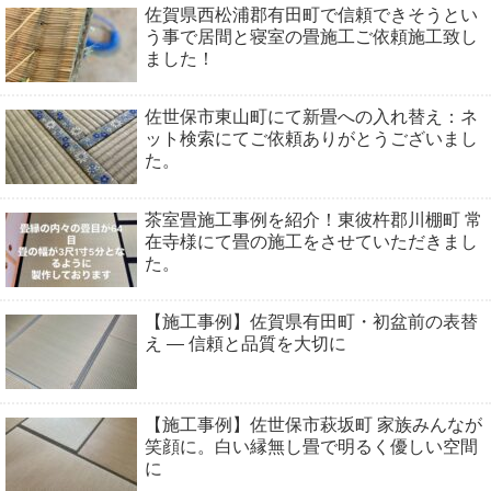
佐賀県西松浦郡有田町で信頼できそうとい
う事で居間と寝室の畳施工ご依頼施工致し
ました！
佐世保市東山町にて新畳への入れ替え：ネ
ット検索にてご依頼ありがとうございまし
た。
茶室畳施工事例を紹介！東彼杵郡川棚町 常
在寺様にて畳の施工をさせていただきまし
た。
【施工事例】佐賀県有田町・初盆前の表替
え ― 信頼と品質を大切に
【施工事例】佐世保市萩坂町 家族みんなが
笑顔に。白い縁無し畳で明るく優しい空間
に