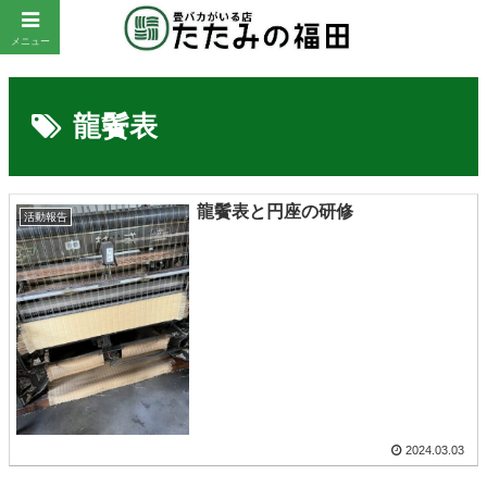
メニュー
龍鬢表
龍鬢表と円座の研修
活動報告
2024.03.03