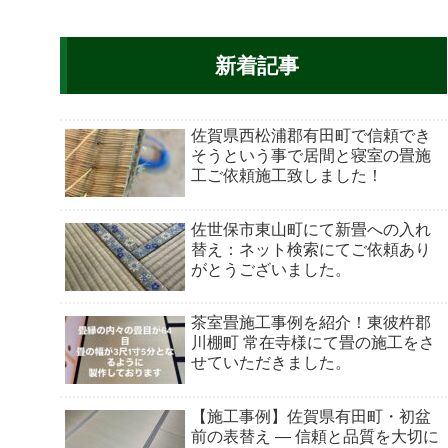
新着記事
佐賀県西松浦郡有田町で信頼でき
そうという事で居間と寝室の畳施
工ご依頼施工致しました！
佐世保市東山町にて新畳への入れ
替え：ネット検索にてご依頼あり
がとうございました。
茶室畳施工事例を紹介！東彼杵郡
川棚町 常在寺様にて畳の施工をさ
せていただきました。
【施工事例】佐賀県有田町・初盆
前の表替え ― 信頼と品質を大切に