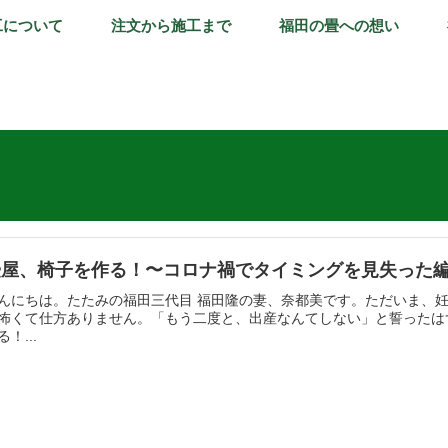
工について
注文から施工まで
福田の畳への想い
畳屋、椅子を作る！〜コロナ禍でタイミングを見失った
んにちは。たたみの福田三代目 福田隆の妻、奈都美です。ただいま、
怖くて仕方ありません。「もう二度と、出産なんてしない」と誓ったは
る！...