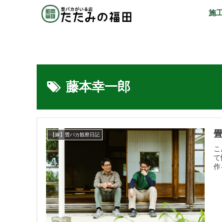
施
藤本幸一郎
【嫁】畳バカ観察日記
こ
て
作