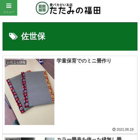
メニュー
佐世保
学童保育でのミニ畳作り
お役立ち情報
2021.08.19
カラー畳表を使った縁無し畳