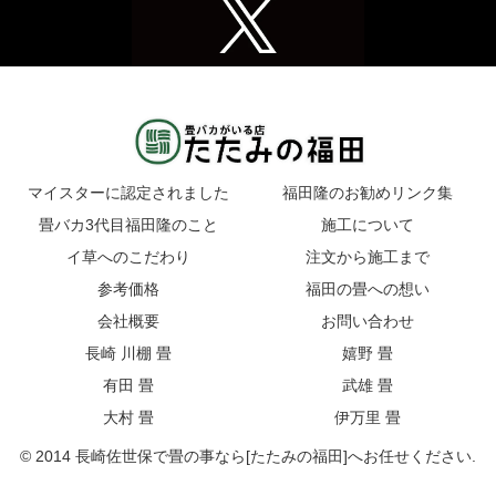
マイスターに認定されました
福田隆のお勧めリンク集
畳バカ3代目福田隆のこと
施工について
イ草へのこだわり
注文から施工まで
参考価格
福田の畳への想い
会社概要
お問い合わせ
長崎 川棚 畳
嬉野 畳
有田 畳
武雄 畳
大村 畳
伊万里 畳
© 2014 長崎佐世保で畳の事なら[たたみの福田]へお任せください.