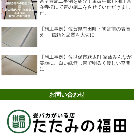
茶室畳施工事例を紹介！東彼杵郡川棚町 常
在寺様にて畳の施工をさせていただきまし
た。
【施工事例】佐賀県有田町・初盆前の表替
え ― 信頼と品質を大切に
【施工事例】佐世保市萩坂町 家族みんなが
笑顔に。白い縁無し畳で明るく優しい空間
に
お問い合わせ